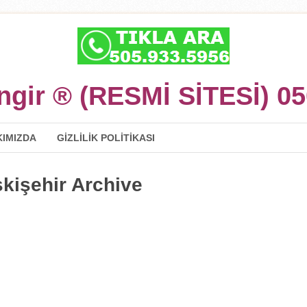
ingir ® (RESMİ SİTESİ) 0
IMIZDA
GIZLILIK POLITIKASI
kişehir Archive