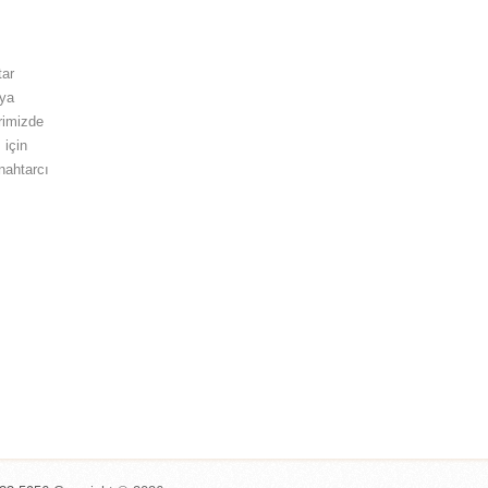
tar
eya
rimizde
 için
anahtarcı