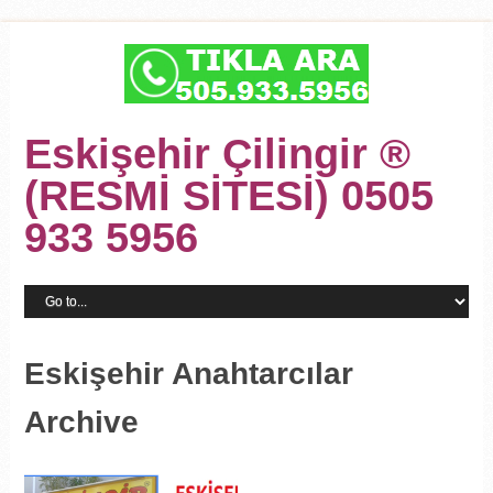
Eskişehir Çilingir ®
(RESMİ SİTESİ) 0505
933 5956
Eskişehir Anahtarcılar
Archive