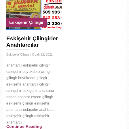
Eskişehir Çilingir
Eskişehir Çilingirler
Anahtarcılar
Eskisehir Cilingir
/ Ocak 22, 2021
anahtarcı eskişehir çilingir
eskişehir büyükdere çilingir
çilingir büyükdere çilingir
eskişehir anahtarcı çilingir
eskişehir eskişehir anahtarcı
escan anahtar escan çilingir
eskişehir çilingir eskişehir
anahtarcı eskişehir anahtarcı
eskişehir çilingir eskişehir
anahtarcı
Continue Reading
→