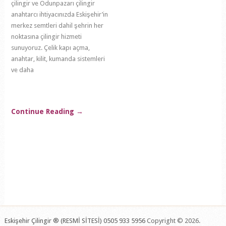
çilingir ve Odunpazarı çilingir
anahtarcı ihtiyacınızda Eskişehir’in
merkez semtleri dahil şehrin her
noktasına çilingir hizmeti
sunuyoruz. Çelik kapı açma,
anahtar, kilit, kumanda sistemleri
ve daha
Continue Reading
→
Eskişehir Çilingir ® (RESMİ SİTESİ) 0505 933 5956
Copyright © 2026.