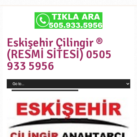
Eskişehir Çilingir ®
(RESMİ SİTESİ) 0505
933 5956
Eskişehir Çilingir Kimdir
Continue Reading →